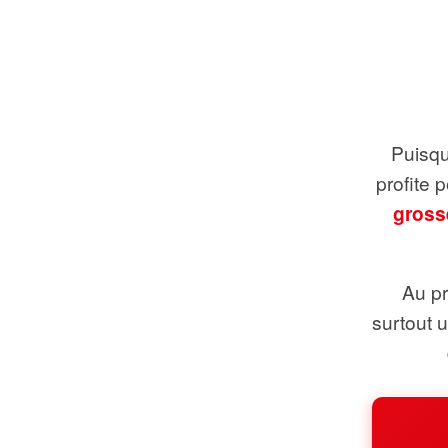
Puisque
profite 
gross
Au pr
surtout 