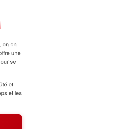
t, on en
offre une
pour se
ûté et
ops et les
.