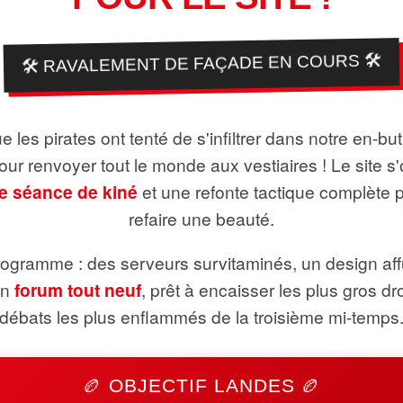
🛠️ RAVALEMENT DE FAÇADE EN COURS 🛠️
 les pirates ont tenté de s'infiltrer dans notre en-bu
pour renvoyer tout le monde aux vestiaires ! Le site s'
e séance de kiné
et une refonte tactique complète 
refaire une beauté.
ogramme : des serveurs survitaminés, un design aff
un
forum tout neuf
, prêt à encaisser les plus gros dr
débats les plus enflammés de la troisième mi-temps
🏉 OBJECTIF LANDES 🏉