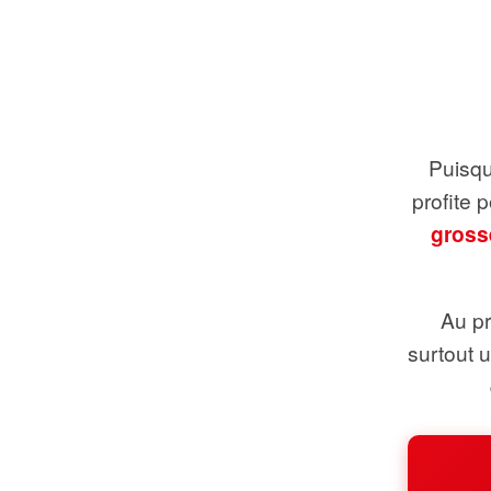
Puisque
profite 
gross
Au pr
surtout 