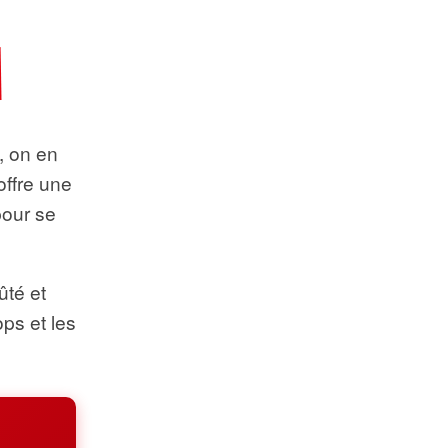
t, on en
offre une
pour se
ûté et
ops et les
.