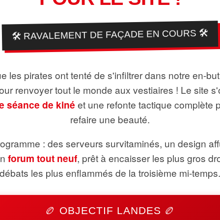
🛠️ RAVALEMENT DE FAÇADE EN COURS 🛠️
 les pirates ont tenté de s'infiltrer dans notre en-bu
pour renvoyer tout le monde aux vestiaires ! Le site s'
e séance de kiné
et une refonte tactique complète 
refaire une beauté.
ogramme : des serveurs survitaminés, un design aff
un
forum tout neuf
, prêt à encaisser les plus gros dr
débats les plus enflammés de la troisième mi-temps
🏉 OBJECTIF LANDES 🏉