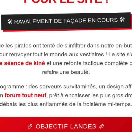
🛠️ RAVALEMENT DE FAÇADE EN COURS 🛠️
 les pirates ont tenté de s'infiltrer dans notre en-bu
pour renvoyer tout le monde aux vestiaires ! Le site s'
e séance de kiné
et une refonte tactique complète 
refaire une beauté.
ogramme : des serveurs survitaminés, un design aff
un
forum tout neuf
, prêt à encaisser les plus gros dr
débats les plus enflammés de la troisième mi-temps
🏉 OBJECTIF LANDES 🏉