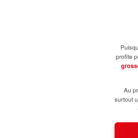
Puisque
profite 
gross
Au pr
surtout 