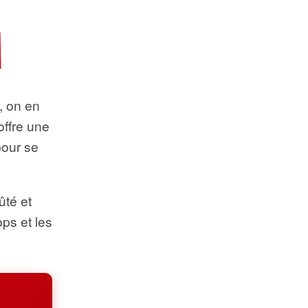
t, on en
offre une
pour se
ûté et
ops et les
.