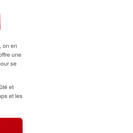
t, on en
offre une
pour se
ûté et
ops et les
.