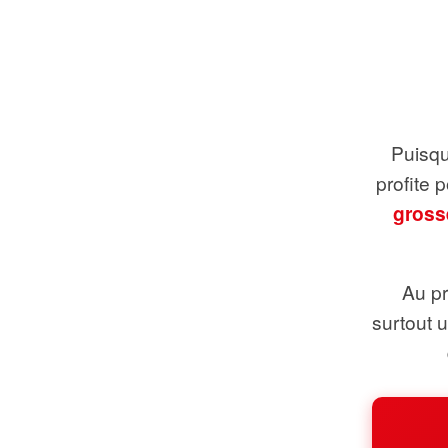
Puisque
profite 
gross
Au pr
surtout 