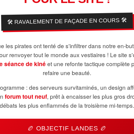
🛠️ RAVALEMENT DE FAÇADE EN COURS 🛠️
 les pirates ont tenté de s'infiltrer dans notre en-bu
pour renvoyer tout le monde aux vestiaires ! Le site s'
e séance de kiné
et une refonte tactique complète 
refaire une beauté.
ogramme : des serveurs survitaminés, un design aff
un
forum tout neuf
, prêt à encaisser les plus gros dr
débats les plus enflammés de la troisième mi-temps
🏉 OBJECTIF LANDES 🏉