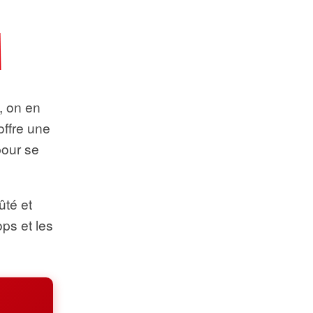
t, on en
offre une
pour se
ûté et
ops et les
.