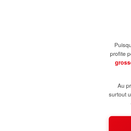
Puisque
profite 
gross
Au pr
surtout 