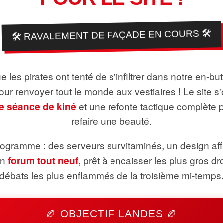
🛠️ RAVALEMENT DE FAÇADE EN COURS 🛠️
 les pirates ont tenté de s'infiltrer dans notre en-bu
pour renvoyer tout le monde aux vestiaires ! Le site s'
e séance de kiné
et une refonte tactique complète 
refaire une beauté.
ogramme : des serveurs survitaminés, un design aff
un
forum tout neuf
, prêt à encaisser les plus gros dr
débats les plus enflammés de la troisième mi-temps
🏉 OBJECTIF LANDES 🏉