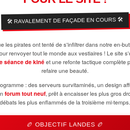
🛠️ RAVALEMENT DE FAÇADE EN COURS 🛠️
 les pirates ont tenté de s'infiltrer dans notre en-bu
pour renvoyer tout le monde aux vestiaires ! Le site s'
e séance de kiné
et une refonte tactique complète 
refaire une beauté.
ogramme : des serveurs survitaminés, un design aff
un
forum tout neuf
, prêt à encaisser les plus gros dr
débats les plus enflammés de la troisième mi-temps
🏉 OBJECTIF LANDES 🏉