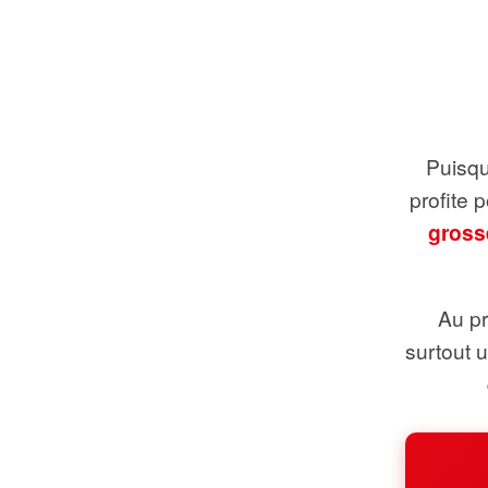
Puisque
profite 
gross
Au pr
surtout 