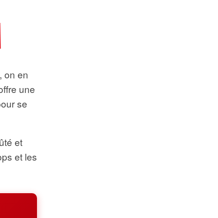
t, on en
offre une
pour se
ûté et
ops et les
.