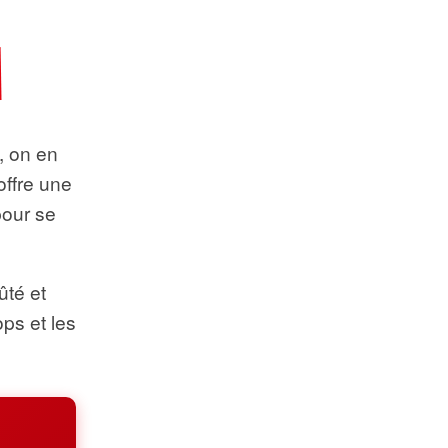
t, on en
offre une
pour se
ûté et
ops et les
.