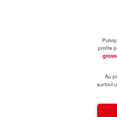
Puisque
profite 
gross
Au pr
surtout 