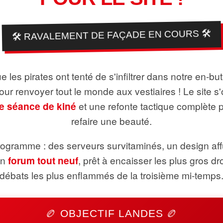
🛠️ RAVALEMENT DE FAÇADE EN COURS 🛠️
 les pirates ont tenté de s'infiltrer dans notre en-bu
pour renvoyer tout le monde aux vestiaires ! Le site s'
e séance de kiné
et une refonte tactique complète 
refaire une beauté.
ogramme : des serveurs survitaminés, un design aff
un
forum tout neuf
, prêt à encaisser les plus gros dr
débats les plus enflammés de la troisième mi-temps
🏉 OBJECTIF LANDES 🏉