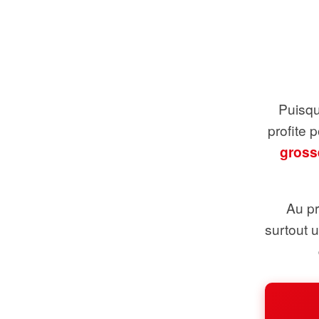
Puisque
profite 
gross
Au pr
surtout 