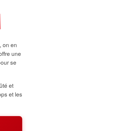
t, on en
offre une
pour se
ûté et
ops et les
.