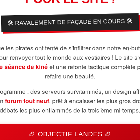
🛠️ RAVALEMENT DE FAÇADE EN COURS 🛠️
 les pirates ont tenté de s'infiltrer dans notre en-bu
pour renvoyer tout le monde aux vestiaires ! Le site s'
e séance de kiné
et une refonte tactique complète 
refaire une beauté.
ogramme : des serveurs survitaminés, un design aff
un
forum tout neuf
, prêt à encaisser les plus gros dr
débats les plus enflammés de la troisième mi-temps
🏉 OBJECTIF LANDES 🏉