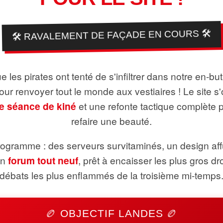
🛠️ RAVALEMENT DE FAÇADE EN COURS 🛠️
 les pirates ont tenté de s'infiltrer dans notre en-bu
pour renvoyer tout le monde aux vestiaires ! Le site s'
e séance de kiné
et une refonte tactique complète 
refaire une beauté.
ogramme : des serveurs survitaminés, un design aff
un
forum tout neuf
, prêt à encaisser les plus gros dr
débats les plus enflammés de la troisième mi-temps
🏉 OBJECTIF LANDES 🏉