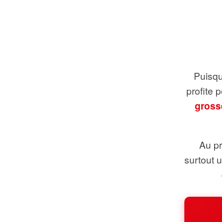
Puisque
profite 
gross
Au pr
surtout 