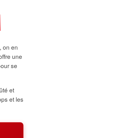
t, on en
offre une
pour se
ûté et
ops et les
.