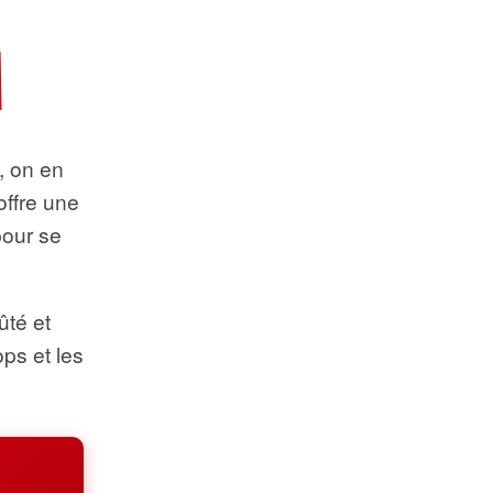
t, on en
offre une
pour se
ûté et
ops et les
.