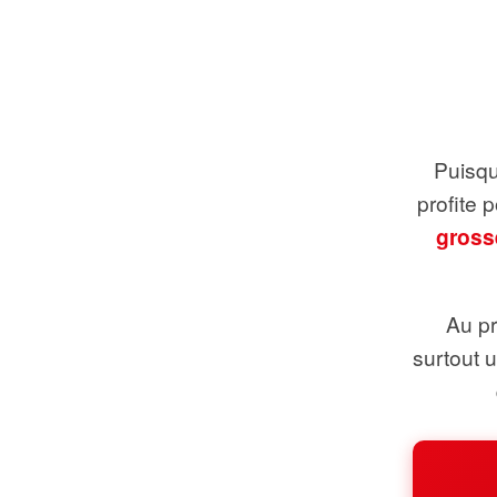
Puisque
profite 
gross
Au pr
surtout 