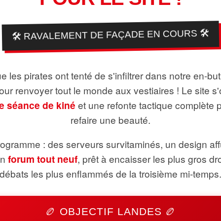
🛠️ RAVALEMENT DE FAÇADE EN COURS 🛠️
 les pirates ont tenté de s'infiltrer dans notre en-bu
pour renvoyer tout le monde aux vestiaires ! Le site s'
e séance de kiné
et une refonte tactique complète 
refaire une beauté.
ogramme : des serveurs survitaminés, un design aff
un
forum tout neuf
, prêt à encaisser les plus gros dr
débats les plus enflammés de la troisième mi-temps
🏉 OBJECTIF LANDES 🏉