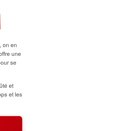
t, on en
offre une
pour se
ûté et
ops et les
.