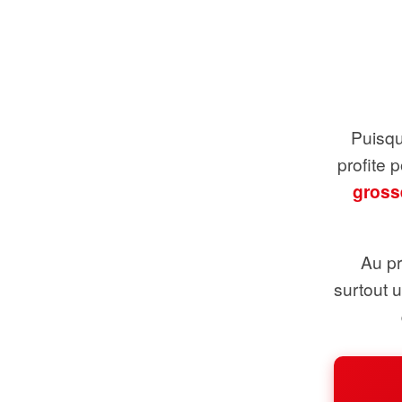
Puisque
profite 
gross
Au pr
surtout 