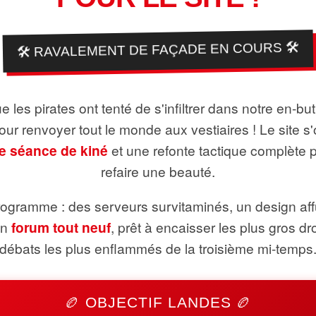
🛠️ RAVALEMENT DE FAÇADE EN COURS 🛠️
 les pirates ont tenté de s'infiltrer dans notre en-bu
pour renvoyer tout le monde aux vestiaires ! Le site s'
e séance de kiné
et une refonte tactique complète 
refaire une beauté.
ogramme : des serveurs survitaminés, un design aff
un
forum tout neuf
, prêt à encaisser les plus gros dr
débats les plus enflammés de la troisième mi-temps
🏉 OBJECTIF LANDES 🏉