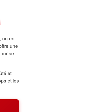
t, on en
offre une
pour se
ûté et
ops et les
.